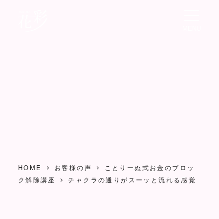
メ
イ
MENU
ン
コ
ン
テ
ン
ツ
へ
移
動
HOME
お客様の声
ことりーぬ式お金のブロッ
ク解除講座
チャクラの通りがスーッと流れる感覚