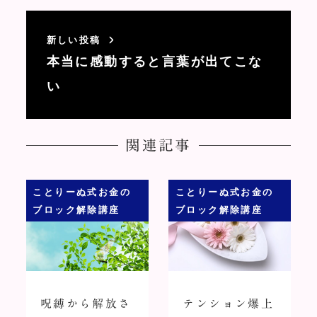
新しい投稿
本当に感動すると言葉が出てこな
い
関連記事
ことりーぬ式お金の
ことりーぬ式お金の
ブロック解除講座
ブロック解除講座
呪縛から解放さ
テンション爆上