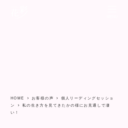
メ
イ
MENU
ン
コ
ン
テ
ン
ツ
へ
移
動
HOME
お客様の声
個人リーディングセッショ
ン
私の生き方を見てきたかの様にお見通しで凄
い！