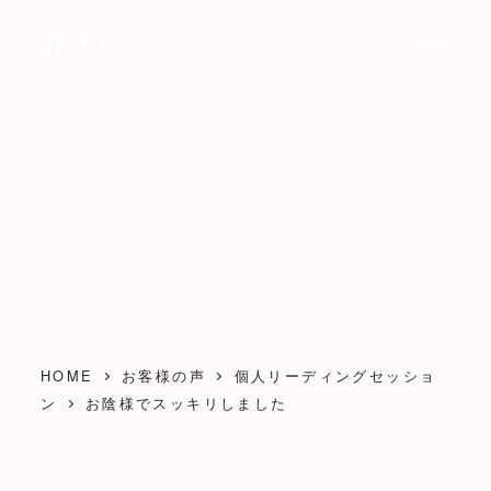
メ
イ
MENU
ン
コ
ン
テ
ン
ツ
へ
移
動
HOME
お客様の声
個人リーディングセッショ
ン
お陰様でスッキリしました