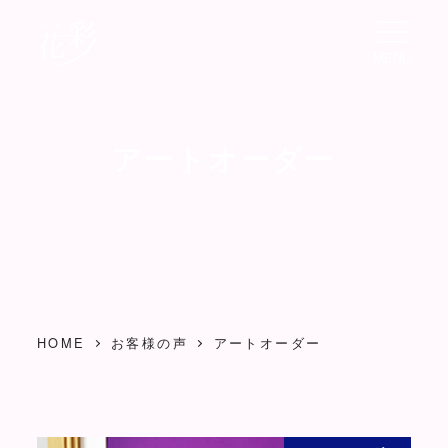
メ
イ
MENU
ン
コ
アートオーダー
ン
テ
ン
ツ
へ
移
動
HOME
お客様の声
アートオーダー